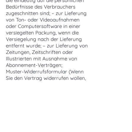
die eindeutig auf die persönlichen
Bedürfnisse des Verbrauchers
zugeschnitten sind; – zur Lieferung
von Ton- oder Videoaufnahmen
oder Computersoftware in einer
versiegelten Packung, wenn die
Versiegelung nach der Lieferung
entfernt wurde; – zur Lieferung von
Zeitungen, Zeitschriften oder
Illustrierten mit Ausnahme von
Abonnement-Verträgen;
Muster-Widerrufsformular (Wenn
Sie den Vertrag widerrufen wollen,
dann füllen Sie bitte dieses
Formular aus und senden Sie es
zurück.) An: Herr Lars Kraus, La
Vida Verde, Birkenstr.110, 40233
Düsseldorf Telefon: 0211/24862021
E-Mail:
info@lavidaverde.de
Hiermit
widerrufe(n) ich/wir (*) den von
mir/uns (*) abgeschlossenen