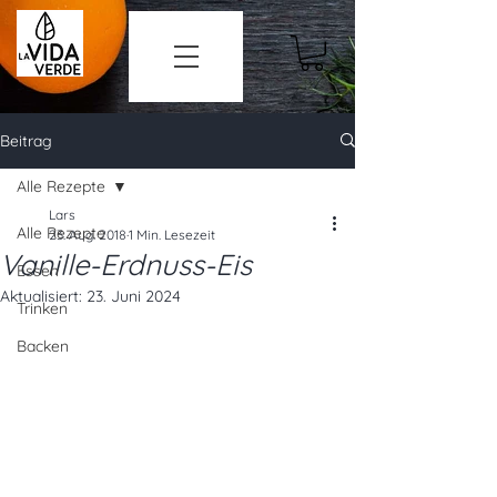
Beitrag
Alle Rezepte
Lars
Alle Rezepte
23. Aug. 2018
1 Min. Lesezeit
Vanille-Erdnuss-Eis
Essen
Aktualisiert:
23. Juni 2024
Trinken
Backen