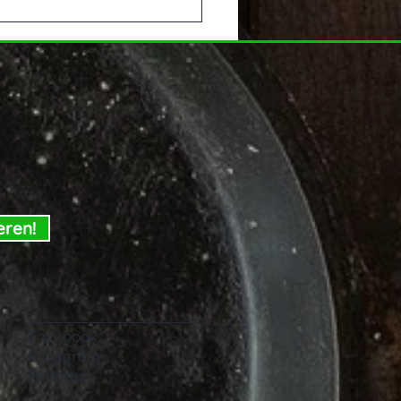
weinbalsam Rezept
s Poke Bowl
eren!
Facebook
Instagram
Pinterest