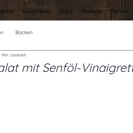
ebote
Gutscheine
Story
Rezepte
Partner
en
Backen
1 Min. Lesezeit
lat mit Senföl-Vinaigret