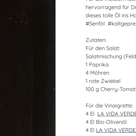
hervorragend für Dr
dieses tolle Öl ins H
#Senföl
#kaltgepre
Zutaten:
Für den Salat:
Salatmischung (Fel
1 Paprika
4 Möhren
1 rote Zwiebel
100 g Cherry-Toma
Für die Vinaigrette:
4 El  
LA VIDA VERDE
4 El Bio-Olivenöl
4 El 
LA VIDA VERDE