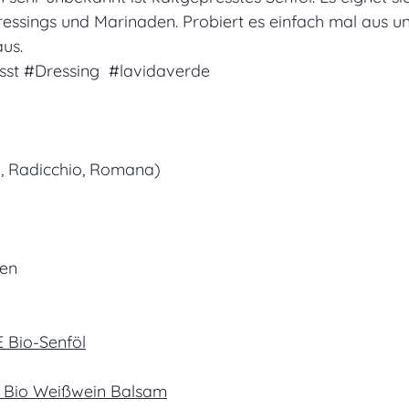
essings und Marinaden. Probiert es einfach mal aus un
aus.
sst
#Dressing
#lavidaverde
d, Radicchio, Romana)
ten
 Bio-Senföl
 Bio Weißwein Balsam