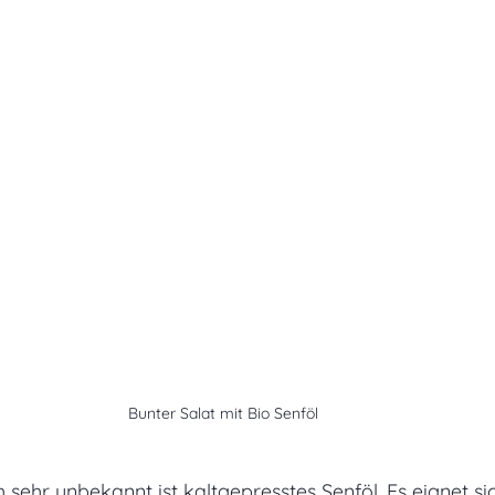
Bunter Salat mit Bio Senföl 
 sehr unbekannt ist kaltgepresstes Senföl. Es eignet si