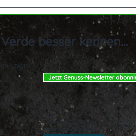
Weiß
Lach
 Verde besser kennen...
roduktion
Jetzt Genuss-Newsletter abonni
AGB
Versand & Zahlung
Widerruf & Rückgabe