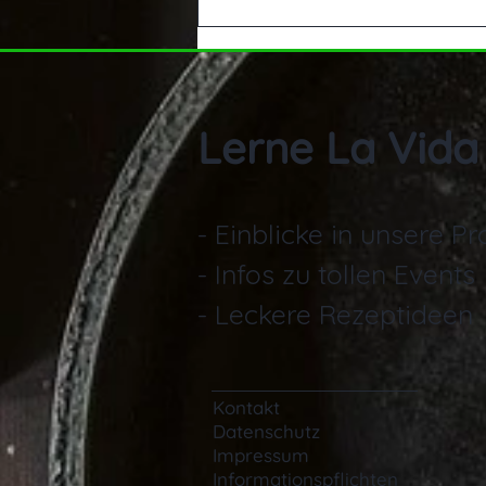
Aperetif mit Traubenbalsam
Lerne La Vida
- Einblicke in unsere P
- Infos zu tollen Events
- Leckere Rezeptideen
Kontakt
Datenschutz
Impressum
Informationspflichten