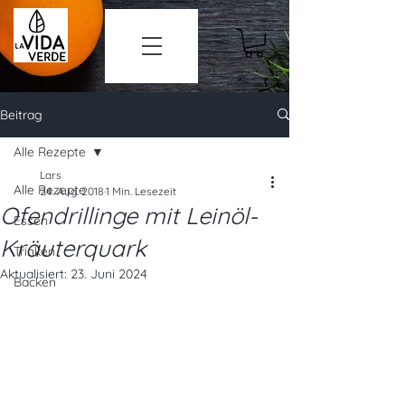
Beitrag
Alle Rezepte
Lars
Alle Rezepte
24. Aug. 2018
1 Min. Lesezeit
Ofendrillinge mit Leinöl-
Essen
Kräuterquark
Trinken
Aktualisiert:
23. Juni 2024
Backen