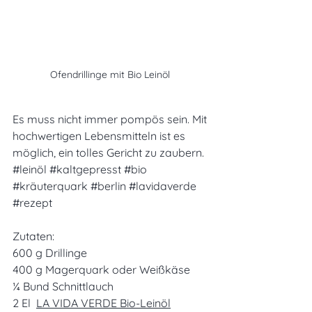
Ofendrillinge mit Bio Leinöl 
Es muss nicht immer pompös sein. Mit 
hochwertigen Lebensmitteln ist es 
möglich, ein tolles Gericht zu zaubern.
#leinöl
#kaltgepresst
#bio
#kräuterquark
#berlin
#lavidaverde
#rezept
Zutaten:
600 g Drillinge
400 g Magerquark oder Weißkäse
¼ Bund Schnittlauch
2 El  
LA VIDA VERDE Bio-Leinöl