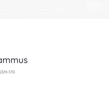
sammus
SSM-170