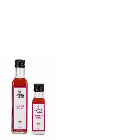
m (kann Spuren von andern
und Ernuss enthalten.