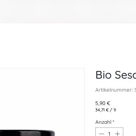
Bio Se
Artikelnummer: 
Preis
5,90 €
34,71 €
/
1l
34,71 €
pro
Anzahl
*
1
Liter