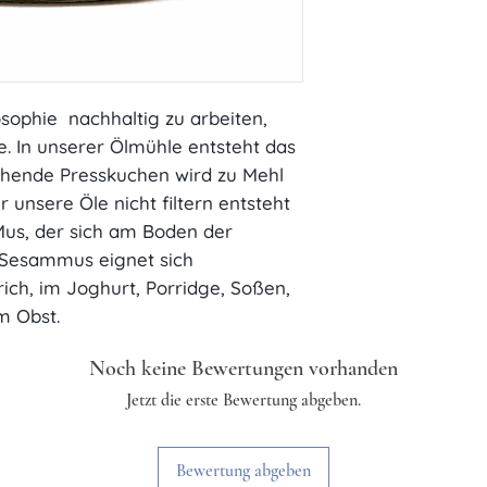
Nährwerte
Brennwert
Fett
sophie nachhaltig zu arbeiten,
e. In unserer Ölmühle entsteht das
davon
tehende Presskuchen wird zu Mehl
 unsere Öle nicht filtern entsteht
gesättigte
Fettsäuren
Mus, der sich am Boden der
o Sesammus eignet sich
Kohlenhydrate
ich, im Joghurt, Porridge, Soßen,
m Obst.
davon Zucker
Noch keine Bewertungen vorhanden
Eiweiß
Jetzt die erste Bewertung abgeben.
Salz
Bewertung abgeben