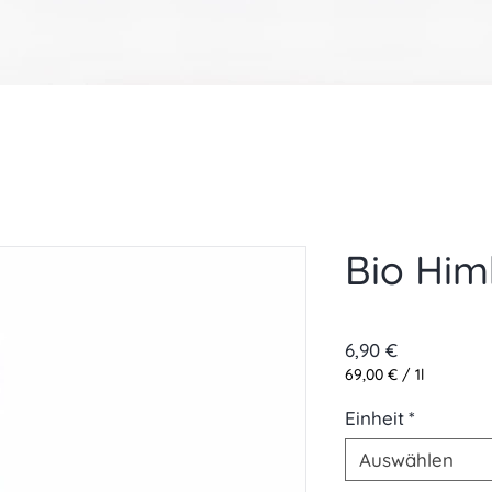
Bio Him
Preis
6,90 €
69,00 €
/
1l
69,00 €
pro
Einheit
*
1
Liter
Auswählen