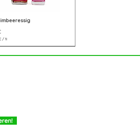
Himbeeressig
Schnellansicht
€
€
/
1l
eren!