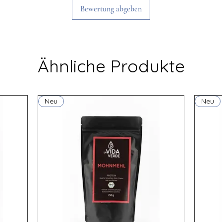
Bewertung abgeben
ungesättigte
Fettsäuren
Kohlenhydrate
Ähnliche Produkte
davon Zucker
Eiweiß
Neu
Neu
Salz
Allergene: keine