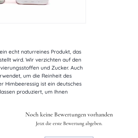
biologischem A
gewärleisten, ge
Säure 5%
Mindesthaltbark
Nährwerte
Brennwert
ein echt naturreines Produkt, das 
Fett
llt wird. Wir verzichten auf den 
ierungsstoffen und Zucker. Auch 
davon
rwendet, um die Reinheit des 
r Himbeeressig ist ein deutsches 
gesättigte
assen produziert, um Ihnen 
Fettsäuren
einfach
Noch keine Bewertungen vorhanden
ungesättigte
Fettsäuren
Jetzt die erste Bewertung abgeben.
mehrfach