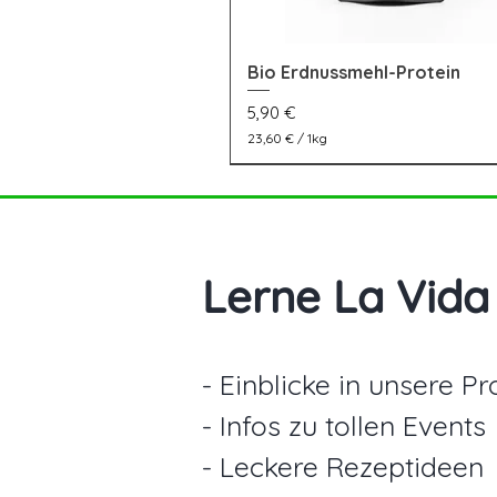
Bio Erdnussmehl-Protein
Schnellansicht
Preis
5,90 €
23,60 €
/
1kg
2
3
nur für kurze Zeit
Neu
Neu
,
6
0
€
p
Lerne La Vida
r
o
1
K
i
l
- Einblicke in unsere P
o
g
- Infos zu tollen Events
r
a
m
- Leckere Rezeptideen
m