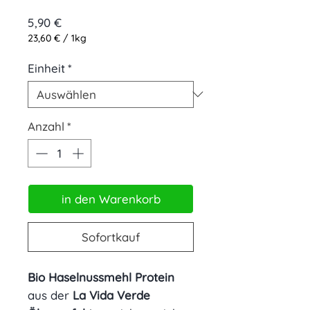
Preis
5,90 €
23,60 €
/
1kg
23,60 €
pro
Einheit
*
1
Kilogramm
Anzahl
*
in den Warenkorb
Sofortkauf
Bio Haselnussmehl Protein
aus der
La Vida Verde